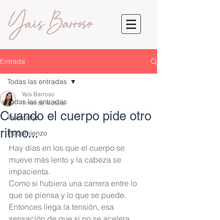
Entrada
Todas las entradas
Yais Barroso
Todas las entradas
1 min de lectura
Cuando el cuerpo pide otro
Talentallys
ritmo...
Psicomienzo
Hay días en los que el cuerpo se 
mueve más lento y la cabeza se 
impacienta.
Como si hubiera una carrera entre lo 
que se piensa y lo que se puede.
Entonces llega la tensión, esa 
sensación de que si no se acelera, 