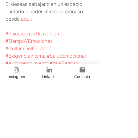
Si deseas trabajarlo en un espacio 
cuidado, puedes iniciar tu proceso 
desde 
aquí.
#Psicología
#RitmoInterno
#TiempoYEmociones
#CulturaDelCuidado
#ExigenciaInterna
#SaludEmocional
#Autoconocimiento
#YaisBarroso
Psicomienzo
Instagram
LinkedIn
Contacto
Ver todo
Entradas recientes