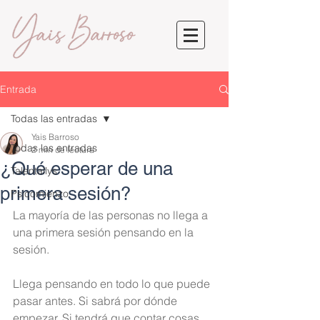
Entrada
Todas las entradas
Yais Barroso
Todas las entradas
2 min de lectura
¿Qué esperar de una
Talentallys
primera sesión?
Psicomienzo
La mayoría de las personas no llega a 
una primera sesión pensando en la 
sesión.
Llega pensando en todo lo que puede 
pasar antes. Si sabrá por dónde 
empezar. Si tendrá que contar cosas 