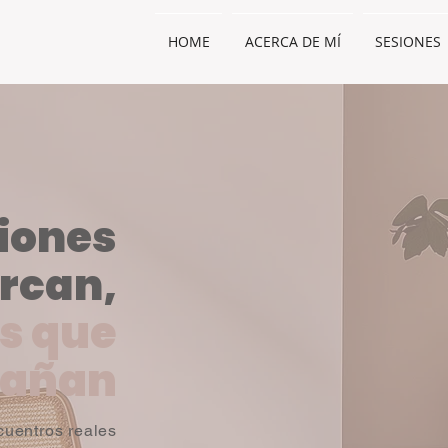
HOME
ACERCA DE MÍ
SESIONES
iones
rcan,
s que
añan
uentros reales