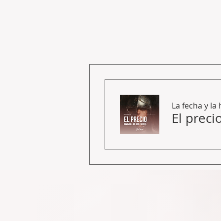
La fecha y l
El preci
Cada encuentro