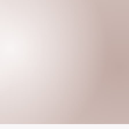
ción en
ínico
mas oficiales
onal para crear
 a lo que
derado, tanto
e forma
eflexionar y