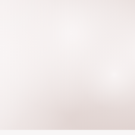
mologada en Estados Unidos, con especializa
nos, Gerencia Empresarial, entrenamiento cl
 (RSI) y experiencia como mentora en progra
edores.
 clínica, claridad emocional y estrategia pers
 puedas comprender lo que vives, darle lugar
orar perspectivas que quizás no habías consi
 como en lo profesional.
iencia encontrarás profundidad expresada d
amientas prácticas y un espacio cuidado para r
 llevas dentro.