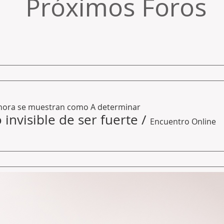
Próximos Foros
a hora se muestran como A determinar
o invisible de ser fuerte
/
Encuentro Online
 está guiado por mí, Yais Barroso, psicóloga