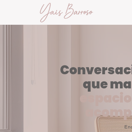
Conversac
que ma
espacio
acomp
Enc