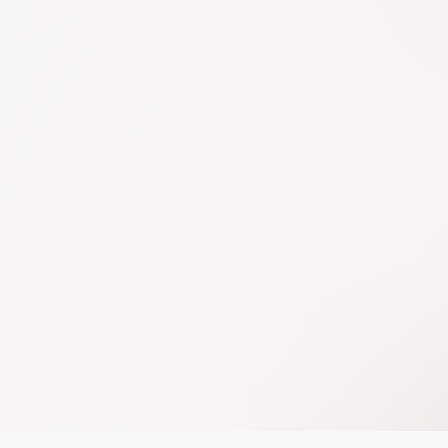
Venezuela y ho
Recursos Huma
contemporáneo
para emprend
Integro mirada
espacios donde
sientes y expl
en lo personal
En cada exper
sencilla, herr
ordenar lo que