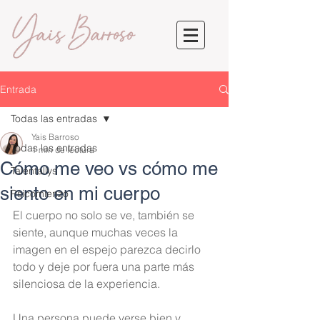
Entrada
Todas las entradas
Yais Barroso
Todas las entradas
1 min de lectura
Cómo me veo vs cómo me
Talentallys
siento en mi cuerpo
Psicomienzo
El cuerpo no solo se ve, también se 
siente, aunque muchas veces la 
imagen en el espejo parezca decirlo 
todo y deje por fuera una parte más 
silenciosa de la experiencia.
Una persona puede verse bien y 