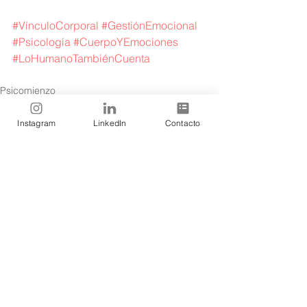
#VínculoCorporal
#GestiónEmocional
#Psicología
#CuerpoYEmociones
#LoHumanoTambiénCuenta
Psicomienzo
Instagram
LinkedIn
Contacto
Ver todo
Entradas recientes