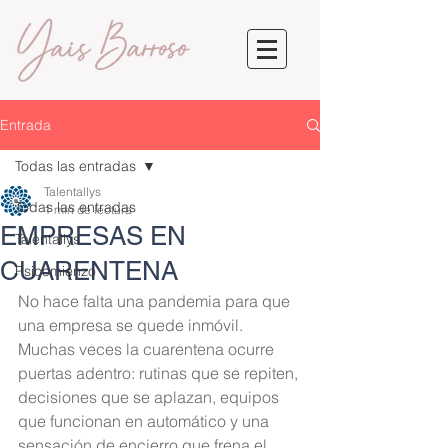
Entrada
Todas las entradas
Talentallys
Todas las entradas
1 min de lectura
EMPRESAS EN
Talentallys
CUARENTENA
Psicomienzo
No hace falta una pandemia para que 
una empresa se quede inmóvil. 
Muchas veces la cuarentena ocurre 
puertas adentro: rutinas que se repiten, 
decisiones que se aplazan, equipos 
que funcionan en automático y una 
sensación de encierro que frena el 