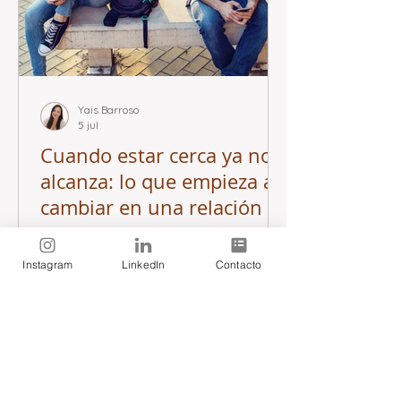
Yais Barroso
5 jul
Cuando estar cerca ya no
alcanza: lo que empieza a
cambiar en una relación
Hay relaciones donde la distancia no
comienza con una ausencia evidente.
Instagram
LinkedIn
Contacto
A veces aparece cuando la cercanía
deja de sentirse tan natural como
antes y empieza a necesitar señales
para sentirse igual.