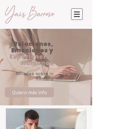
Relaciones,
Emociones y
Experiencias
Humanas
Miradas sobre lo
humano
Quiero más info