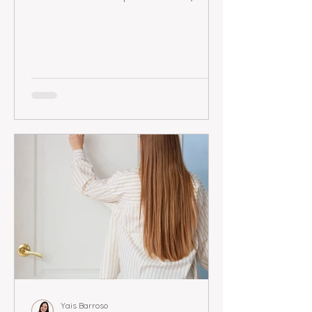
miedo, cuidado o duda, hasta
ocupar más lugar del que parecía.
Yais Barroso