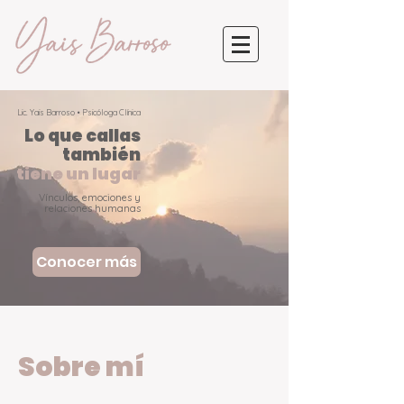
Lic. Yais Barroso • Psicóloga Clínica
Lo que callas
también
tiene un lugar
Vínculos, emociones y
relaciones humanas
Conocer más
Sobre mí