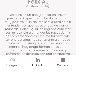
Félix A.,
California (USA)
Después de un año y medio en sesión,
puedo decir que mi vida ha dado un giro
muy positivo. Al inicio, me sentía perdida, sin
entender por qué reaccionaba de ciertas
maneras. ​Con su guía, he logrado conectar
con mi esencia y entender las raíces de mis
heridas emocionales. Esto me ha permitido
ser una persona más consciente y un poco
más segura. Aunque el camino aún no
termina, hoy tengo herramientas para
comunicarme de manera más sana y
enfrentar los desafíos con una perspectiva
diferente.
Lo que más valoro de este proceso es la
Instagram
LinkedIn
Contacto
forma en que Yais me ha acompañado. Me
he sentido escuchada, respetada y, sobre
todo, comprendida sin ser juzgada. La
recomiendo ampliamente si estás buscando
un espacio seguro para empezar tu propio
camino.
Agenda