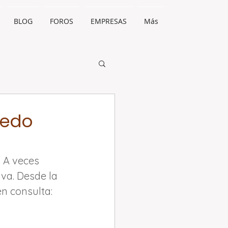
BLOG
FOROS
EMPRESAS
Más
uedo
 A veces 
va. Desde la 
n consulta: 