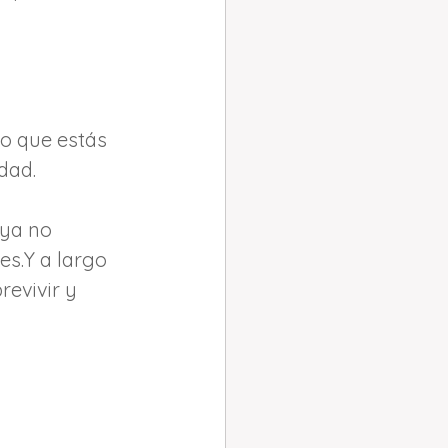
lo que estás 
dad. 
 ya no 
es.Y a largo 
revivir y 