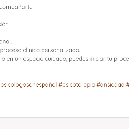
acompañarte.
ión.
onal.
roceso clínico personalizado.
rlo en un espacio cuidado, puedes iniciar tu proc
psicologosenespañol
#psicoterapia
#ansiedad