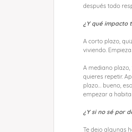
después todo respi
¿Y qué impacto t
A corto plazo, qui
viviendo. Empieza
A mediano plazo, 
quieres repetir. A
plazo… bueno, eso 
empezar a habitar
¿Y si no sé por
Te dejo algunas h