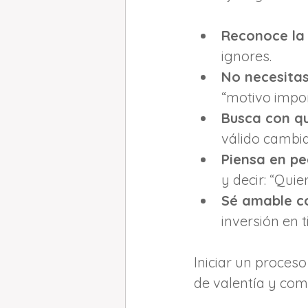
Reconoce la
ignores.
No necesitas
“motivo impor
Busca con qu
válido cambiar
Piensa en p
y decir: “Qui
Sé amable c
inversión en ti
Iniciar un proceso
de valentía y co