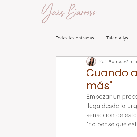
Todas las entradas
Talentallys
Yais Barroso
2 min
Cuando al
más"
Empezar un proces
llega desde la ur
sensación de esta
“no pensé que est