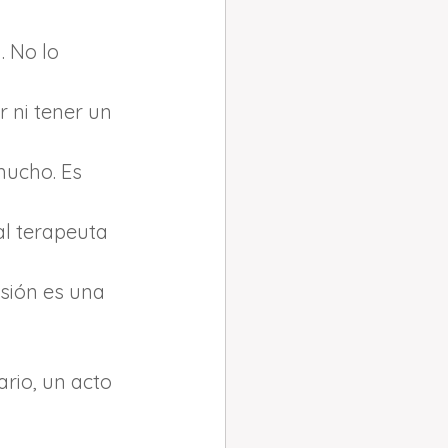
. No lo 
 ni tener un 
mucho. Es 
al terapeuta 
sión es una 
ario, un acto 