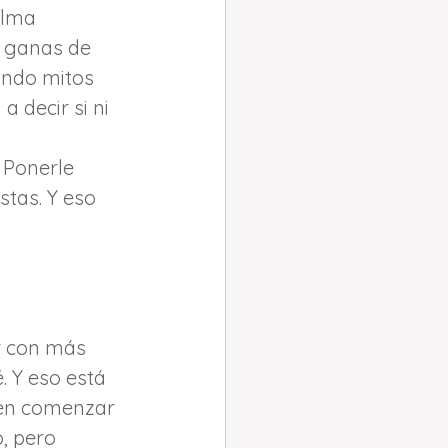
alma 
 ganas de 
ando mitos 
 decir si ni 
 Ponerle 
tas. Y eso 
r con más 
 Y eso está 
ien comenzar 
, pero 