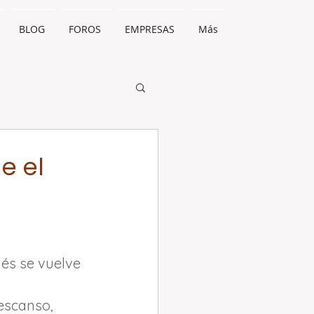
BLOG
FOROS
EMPRESAS
Más
e el
és se vuelve 
descanso, 