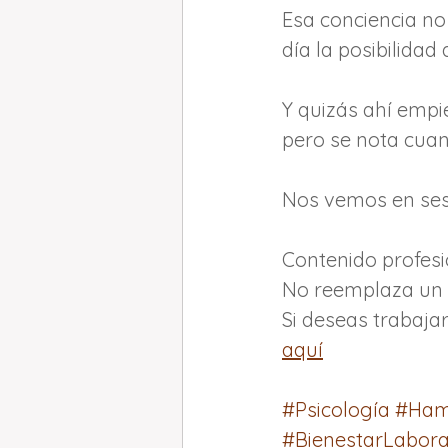
Esa conciencia no 
día la posibilidad 
Y quizás ahí empi
pero se nota cua
Nos vemos en ses
Contenido profesi
No reemplaza un p
Si deseas trabaja
aquí
#Psicología
#Ham
#BienestarLabora