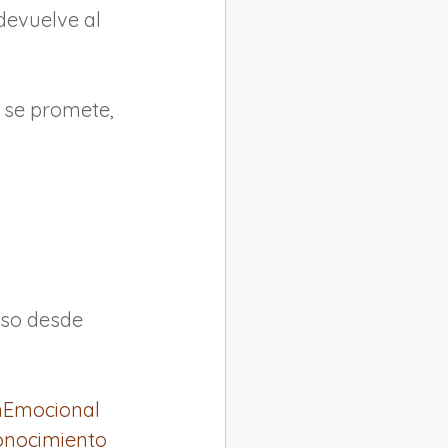
devuelve al 
 se promete, 
eso desde 
nEmocional
nocimiento