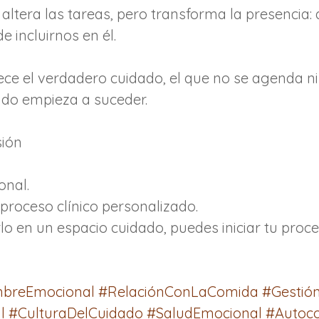
altera las tareas, pero transforma la presencia: 
de incluirnos en él.
ece el verdadero cuidado, el que no se agenda ni
ndo empieza a suceder.
ión 
onal.
roceso clínico personalizado.
rlo en un espacio cuidado, puedes iniciar tu proc
breEmocional
#RelaciónConLaComida
#Gestió
l
#CulturaDelCuidado
#SaludEmocional
#Autoco