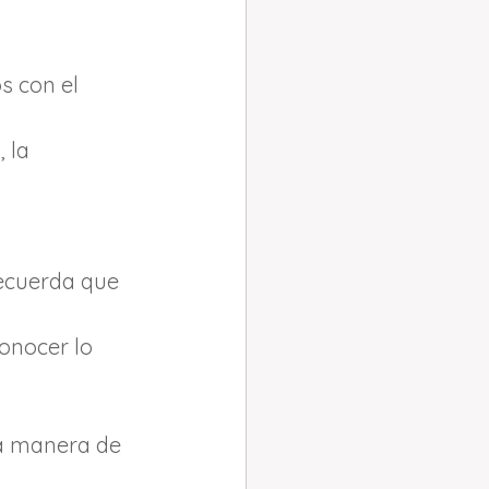
s con el 
 la 
ecuerda que 
onocer lo 
la manera de 