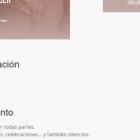
Ver o
ación
ento
r todas partes.
as, celebraciones… y también silencios.