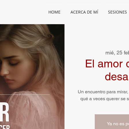
HOME
ACERCA DE MÍ
SESIONES
mié, 25 fe
El amor 
desa
Un encuentro para mirar, 
qué a veces querer se s
Ya no es po